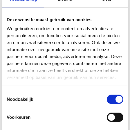
Daarna kan de infrastructuur desgewenst
door ons worden opgebouwd of begeleiden
Deze website maakt gebruik van cookies
wij de leverancier tijdens dit traject. Denk
We gebruiken cookies om content en advertenties te
hierbij aan moderne cloud-concepten en
personaliseren, om functies voor social media te bieden
software defined networking concepten
en om ons websiteverkeer te analyseren. Ook delen we
(SDN), die inspelen op de wens naar vrijheid
informatie over uw gebruik van onze site met onze
en flexibiliteit in de bedrijfsvoering. Elite
partners voor social media, adverteren en analyse. Deze
Engineers kan je ook helpen bij het opzetten
partners kunnen deze gegevens combineren met andere
van zogeheten blueprints; architecturen &
informatie die u aan ze heeft verstrekt of die ze hebben
standaarden die je gemakkelijk kunt
verzameld op basis van uw gebruik van hun services.
repliceren naar bijvoorbeeld andere
vestigingen.
Toestemmingsselectie
Noodzakelijk
Interesse of vragen?
Neem vrijblijvend
contact
op met Elite
Voorkeuren
Engineers, we helpen je graag verder.