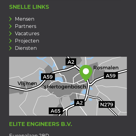
SNELLE LINKS
Mensen
Partners
Vacatures
Projecten
Diensten
ELITE ENGINEERS B.V.
Europalaan 28D