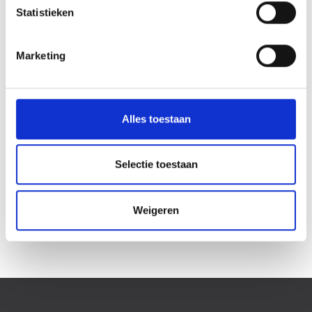
Statistieken
PROJECTEN
Marketing
Fusies & overnames
Alles toestaan
Inrichten infrastructuur
Migraties, transities & verhuizingen
Selectie toestaan
Outsourcing
SD-WAN Proof of Concepts
Weigeren